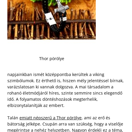
Thor pörölye
napjainkban ismét középpontba kerültek a viking
szimbólumok. Ez érthető is, hiszen mély jelentéssel bírnak,
varázslatosan ki vannak dolgozva. A mai társadalom a
rohanó életmódjáról híres, szinte semmire sincs elegendő
idő. A folyamatos döntéshozások megterhelik,
elbizonytalanítják az embert.
Talán
emiatt népszerű a Thor pörölye
, ami az erő és
bátorság jelképe. Csupán arra van szükség, hogy a viselője
megérintse a nehéz helyzetben. Nagyon érdekli ez a téma,