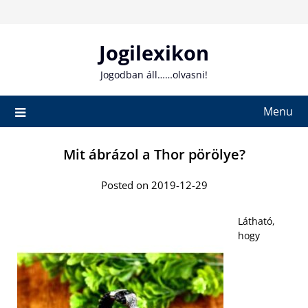
Skip
to
content
Jogilexikon
Jogodban áll……olvasni!
Menu
Mit ábrázol a Thor pörölye?
Posted on 2019-12-29
Látható,
hogy