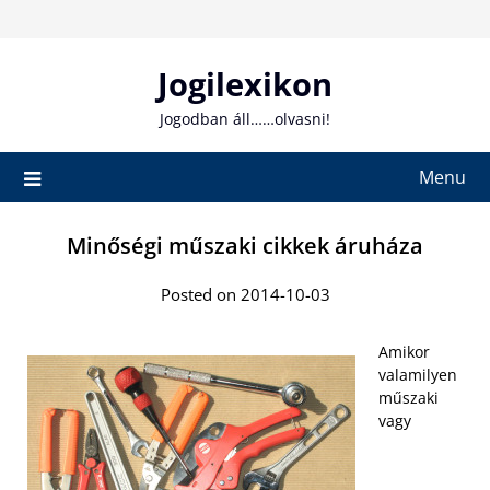
Skip
to
content
Jogilexikon
Jogodban áll……olvasni!
Menu
Minőségi műszaki cikkek áruháza
Posted on 2014-10-03
Amikor
valamilyen
műszaki
vagy