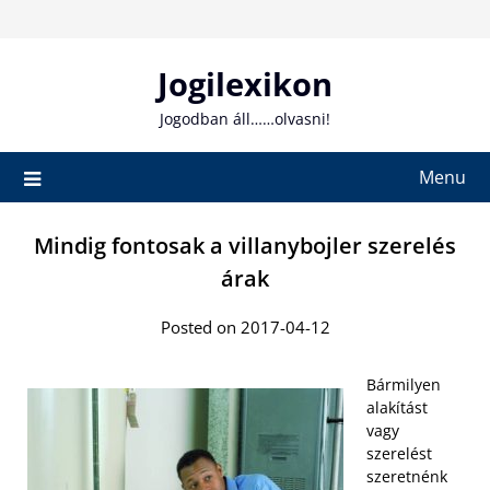
Skip
to
content
Jogilexikon
Jogodban áll……olvasni!
Menu
Mindig fontosak a villanybojler szerelés
árak
Posted on 2017-04-12
Bármilyen
alakítást
vagy
szerelést
szeretnénk