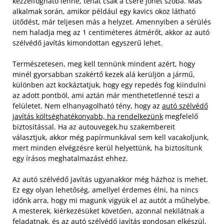
kézzelfogható lenne, tehát csak a csere jöhet szóba. Más
alkalmak során, amikor például egy kavics okoz látható
ütődést, már teljesen más a helyzet. Amennyiben a sérülés
nem haladja meg az 1 centiméteres átmérőt, akkor az autó
szélvédő javítás kimondottan egyszerű lehet.
Természetesen, meg kell tennünk mindent azért, hogy
minél gyorsabban szakértő kezek alá kerüljön a jármű,
különben azt kockáztatjuk, hogy egy repedés fog kiindulni
az adott pontból, ami aztán már menthetetlenné teszi a
felületet. Nem elhanyagolható tény, hogy az
autó szélvédő
javítás költséghatékonyabb, ha rendelkezünk
megfelelő
biztosítással. Ha az autouvegek.hu szakembereit
választjuk, akkor még papírmunkával sem kell vacakoljunk,
mert minden elvégzésre kerül helyettünk, ha biztosítunk
egy írásos meghatalmazást ehhez.
Az autó szélvédő javítás ugyanakkor még házhoz is mehet.
Ez egy olyan lehetőség, amellyel érdemes élni, ha nincs
időnk arra, hogy mi magunk vigyük el az autót a műhelybe.
A mesterek, kiérkezésüket követően, azonnal nekilátnak a
feladatnak, és az autó szélvédő javítás gondosan elkészül,