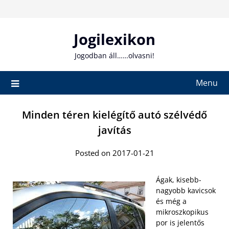
Skip
to
content
Jogilexikon
Jogodban áll……olvasni!
Menu
Minden téren kielégítő autó szélvédő
javítás
Posted on 2017-01-21
Ágak, kisebb-
nagyobb kavicsok
és még a
mikroszkopikus
por is jelentős