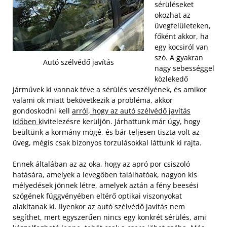
sérüléseket
okozhat az
üvegfelületeken,
főként akkor, ha
egy kocsiról van
szó. A gyakran
Autó szélvédő javítás
nagy sebességgel
közlekedő
járművek ki vannak téve a sérülés veszélyének, és amikor
valami ok miatt bekövetkezik a probléma, akkor
gondoskodni kell
arról, hogy az autó szélvédő javítás
időben k
ivitelezésre kerüljön. Járhattunk már úgy, hogy
beültünk a kormány mögé, és bár teljesen tiszta volt az
üveg, mégis csak bizonyos torzulásokkal láttunk ki rajta.
Ennek általában az az oka, hogy az apró por csiszoló
hatására, amelyek a levegőben találhatóak, nagyon kis
mélyedések jönnek létre, amelyek aztán a fény beesési
szögének függvényében eltérő optikai viszonyokat
alakítanak ki. Ilyenkor az autó szélvédő javítás nem
segíthet, mert egyszerűen nincs egy konkrét sérülés, ami