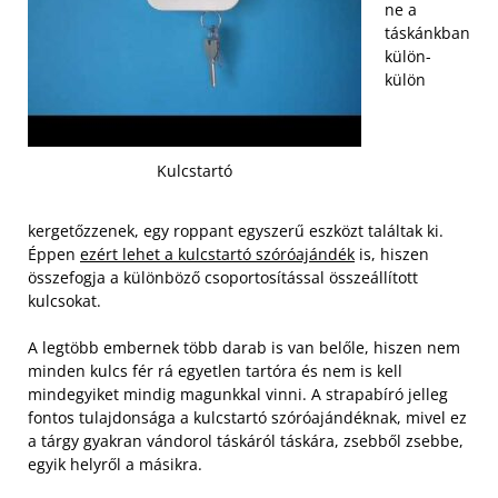
ne a
táskánkban
külön-
külön
Kulcstartó
kergetőzzenek, egy roppant egyszerű eszközt találtak ki.
Éppen
ezért lehet a kulcstartó szóróajándék
is, hiszen
összefogja a különböző csoportosítással összeállított
kulcsokat.
A legtöbb embernek több darab is van belőle, hiszen nem
minden kulcs fér rá egyetlen tartóra és nem is kell
mindegyiket mindig magunkkal vinni. A strapabíró jelleg
fontos tulajdonsága a kulcstartó szóróajándéknak, mivel ez
a tárgy gyakran vándorol táskáról táskára, zsebből zsebbe,
egyik helyről a másikra.