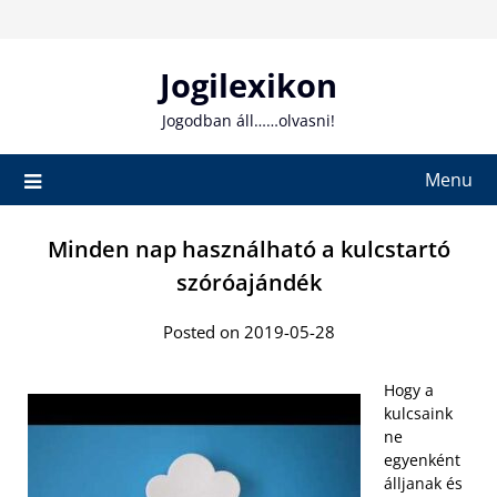
Skip
to
content
Jogilexikon
Jogodban áll……olvasni!
Menu
Minden nap használható a kulcstartó
szóróajándék
Posted on 2019-05-28
Hogy a
kulcsaink
ne
egyenként
álljanak és