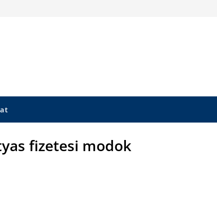
at
tyas fizetesi modok