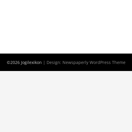
©2026 Jogilexikon
| Design:
Newspaperly WordPress Theme