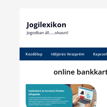
Skip
to
content
Jogilexikon
Jogodban áll……olvasni!
Kezdőlap
Időjárás Veszprém
Kapcsol
online bankkar