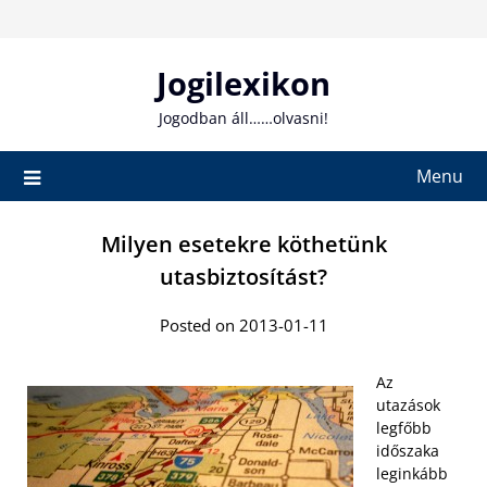
Skip
to
content
Jogilexikon
Jogodban áll……olvasni!
Menu
Milyen esetekre köthetünk
utasbiztosítást?
Posted on 2013-01-11
Az
utazások
legfőbb
időszaka
leginkább