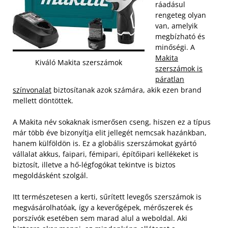
ráadásul
rengeteg olyan
van, amelyik
megbízható és
minőségi. A
Makita
Kiváló Makita szerszámok
szerszámok is
páratlan
színvonalat
biztosítanak azok számára, akik ezen brand
mellett döntöttek.
A Makita név sokaknak ismerősen cseng, hiszen ez a típus
már több éve bizonyítja elit jellegét nemcsak hazánkban,
hanem külföldön is. Ez a globális szerszámokat gyártó
vállalat akkus, faipari, fémipari, építőipari kellékeket is
biztosít, illetve a hő-légfogókat tekintve is biztos
megoldásként szolgál.
Itt természetesen a kerti, sűrített levegős szerszámok is
megvásárolhatóak, így a keverőgépek, mérőszerek és
porszívók esetében sem marad alul a weboldal. Aki