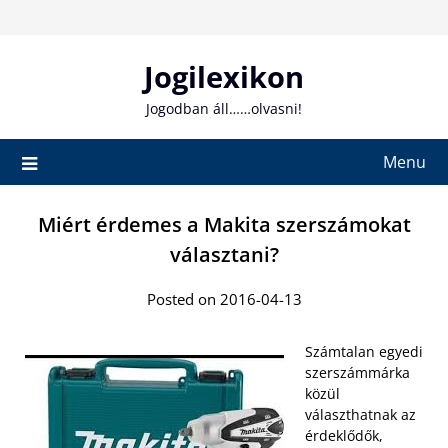
Skip
to
content
Jogilexikon
Jogodban áll……olvasni!
Menu
Miért érdemes a Makita szerszámokat
választani?
Posted on 2016-04-13
Számtalan egyedi
szerszámmárka
közül
választhatnak az
érdeklődők,