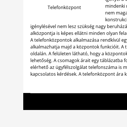
mindenki 
Telefonközpont
nem magas 
konstrukci
igénylésével nem lesz szükség nagy beruházás
alközpontja is képes ellátni minden olyan fel
A telefonközpontok alkalmazása rendkívül eg
alkalmazhatja majd a központok funkcióit. A 
oldalán. A felületen látható, hogy a központ
lehetőség. A csomagok árait egy táblázatba f
elérhető az ügyfélszolgálat telefonszáma is m
kapcsolatos kérdések. A telefonközpont ára k