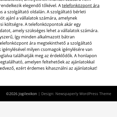
rendelkezik elegendő tőkével. A
telefonközpont ára
a szolgáltató oldalán. A szolgáltató bérleti
ót ajánl a vállalatok számára, amelynek
i költségre. A telefonközpontok akár egy
adatot, amely szükséges lehet a vállalatok számára.
yszerű, így minden alkalmazott bátran
telefonközpont ára megtekinthető a szolgáltató
ok igénylésével milyen csomagok igénylésére van
oglalva találhatják meg az érdeklődők. A honlapon
egtalálható, amelyen feltehetőek az ajánlatokkal
edvező, ezért érdemes kihasználni az ajánlatokat!
©2026 Jogilexikon
| Design:
Newspaperly WordPress Theme