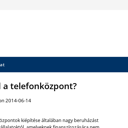
at
 a telefonközpont?
on 2014-06-14
központok kiépítése általában nagy beruházást
vállalatoktól, amelyeknek finanszírozására nem