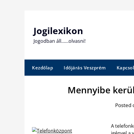
Skip
to
content
Jogilexikon
Jogodban áll……olvasni!
Kezdőlap
Időjárás Veszprém
Kapcsol
Mennyibe kerül
Posted 
A telefon
igényel a 