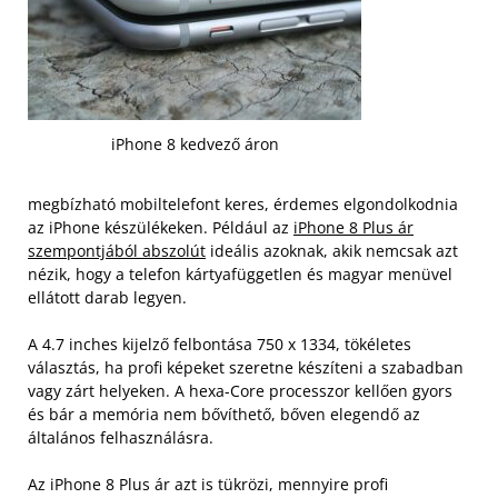
iPhone 8 kedvező áron
megbízható mobiltelefont keres, érdemes elgondolkodnia
az iPhone készülékeken. Például az
iPhone 8 Plus ár
szempontjából abszolút
ideális azoknak, akik nemcsak azt
nézik, hogy a telefon kártyafüggetlen és magyar menüvel
ellátott darab legyen.
A 4.7 inches kijelző felbontása 750 x 1334, tökéletes
választás, ha profi képeket szeretne készíteni a szabadban
vagy zárt helyeken. A hexa-Core processzor kellően gyors
és bár a memória nem bővíthető, bőven elegendő az
általános felhasználásra.
Az iPhone 8 Plus ár azt is tükrözi, mennyire profi