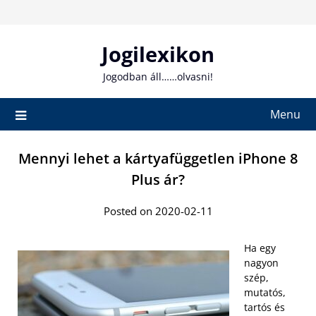
Skip
to
content
Jogilexikon
Jogodban áll……olvasni!
Menu
Mennyi lehet a kártyafüggetlen iPhone 8
Plus ár?
Posted on 2020-02-11
Ha egy
nagyon
szép,
mutatós,
tartós és