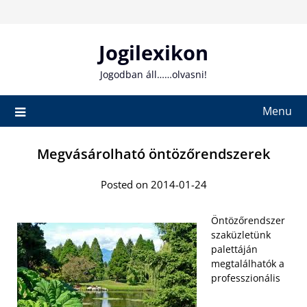
Skip
to
content
Jogilexikon
Jogodban áll……olvasni!
Menu
Megvásárolható öntözőrendszerek
Posted on 2014-01-24
Öntözőrendszer
szaküzletünk
palettáján
megtalálhatók a
professzionális