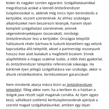
kisker és nagyker szinten egyaránt. Szolgáltatásainkkal
megcélozzuk azokat a leendő öntözőrendszer
tulajdonosokat is, akiknek még nincs ilyen berendezés a
kertjükbe, viszont szeretnének. Az ehhez szükséges
alkatrészeket nem beszerezni kívánják, hanem olyan
komplett szolgáltatást szeretnének, aminek
végeredményeképpen összerakott, minőségi
öntözőrendszer lesz a kertjükbe.
Országos telepítői
hálózatunk révén bárhova ki tudunk közvetíteni egy velünk
kapcsolatba álló telepítőt, akivel a partnerségi viszonyunk
hosszú évei alatt kialakult a megfelelő bizalom. Ennek
alapfeltétele a magas szakmai tudás, a több éves gyakorlat,
és öntözőrendszer telepítési referenciák sokasága. Ha
bárkinek ilyen jellegű szolgáltatásra van szüksége, akkor is
állunk rendelkezésére, természetesen garanciával!
Nem mindenki akarja másra bízni az
öntözőrendszer
telepítés
t, főleg akkor nem, ha a kertben és a házban a
dolgok java részét saját magának csinálta. Az ilyen ügyes
kezű, vállalkozó szellemű kerttulajdonosoknak ajánljuk a
szereld magad szolgáltatásunkat, amiben egy olyan