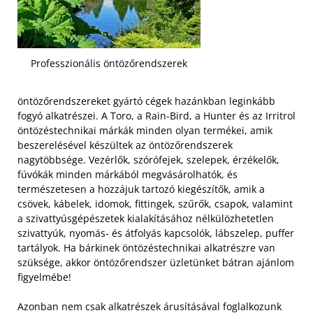
Professzionális öntözőrendszerek
öntözőrendszereket gyártó cégek hazánkban leginkább
fogyó alkatrészei. A Toro, a Rain-Bird, a Hunter és az Irritrol
öntözéstechnikai márkák minden olyan termékei, amik
beszerelésével készültek az öntözőrendszerek
nagytöbbsége. Vezérlők, szórófejek, szelepek, érzékelők,
fúvókák minden márkából megvásárolhatók, és
természetesen a hozzájuk tartozó kiegészítők, amik a
csövek, kábelek, idomok, fittingek, szűrők, csapok, valamint
a szivattyúsgépészetek kialakításához nélkülözhetetlen
szivattyúk, nyomás- és átfolyás kapcsolók, lábszelep, puffer
tartályok. Ha bárkinek öntözéstechnikai alkatrészre van
szüksége, akkor öntözőrendszer üzletünket bátran ajánlom
figyelmébe!
Azonban nem csak alkatrészek árusításával foglalkozunk