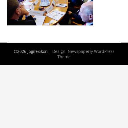
©2026 Jogilexikon
| Design:
Newspaperly WordPress
Theme