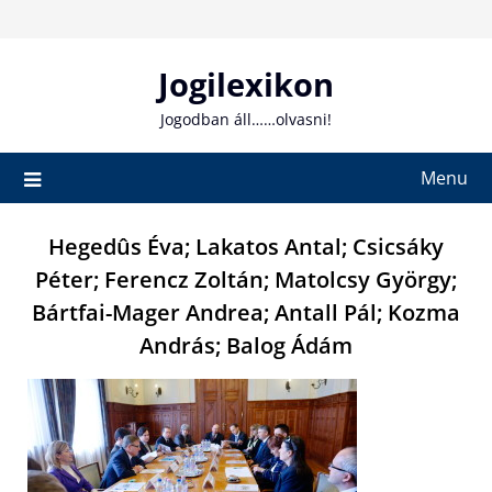
Skip
to
content
Jogilexikon
Jogodban áll……olvasni!
Menu
Hegedûs Éva; Lakatos Antal; Csicsáky
Péter; Ferencz Zoltán; Matolcsy György;
Bártfai-Mager Andrea; Antall Pál; Kozma
András; Balog Ádám