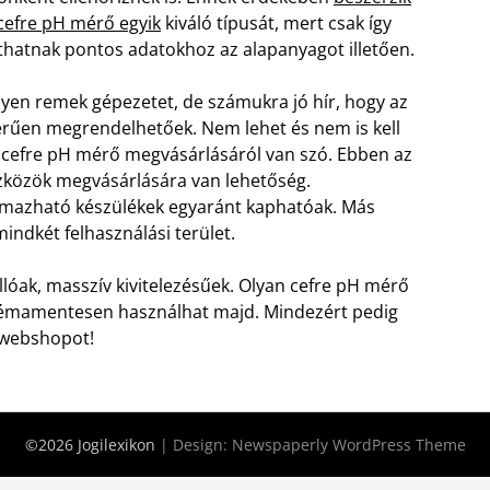
cefre pH mérő egyik
kiváló típusát, mert csak így
thatnak pontos adatokhoz az alapanyagot illetően.
lyen remek gépezetet, de számukra jó hír, hogy az
rűen megrendelhetőek. Nem lehet és nem is kell
cefre pH mérő megvásárlásáról van szó.
Ebben az
zközök megvásárlására van lehetőség.
almazható készülékek egyaránt kaphatóak. Más
 mindkét felhasználási terület.
llóak, masszív kivitelezésűek. Olyan cefre pH mérő
blémamentesen használhat majd. Mindezért pedig
a webshopot!
©2026 Jogilexikon
| Design:
Newspaperly WordPress Theme