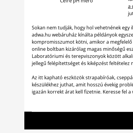
Cefre pH mérő
a 
ju
Sokan nem tudják, hogy hol vehetnének egy i
adwa.hu webáruház kínálta példányok egysze
kompromisszumot kötni, amikor a megfelelő 
online boltban kizárólag magas minőségű es
Laboratóriumi és terepviszonyok között alk
jellegű felépítettséget és kiképzést feltételez
Az itt kapható eszközök strapabíróak, cseppá
készülékhez juthat, amit hosszú évekig pro
igazán korrekt árat kell fizetnie. Keresse fel 