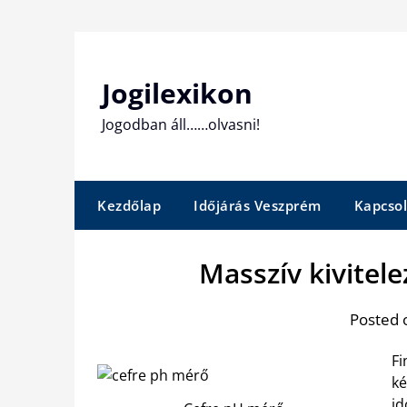
Skip
to
content
Jogilexikon
Jogodban áll……olvasni!
Kezdőlap
Időjárás Veszprém
Kapcsol
Masszív kivitel
Posted 
Fi
ké
id