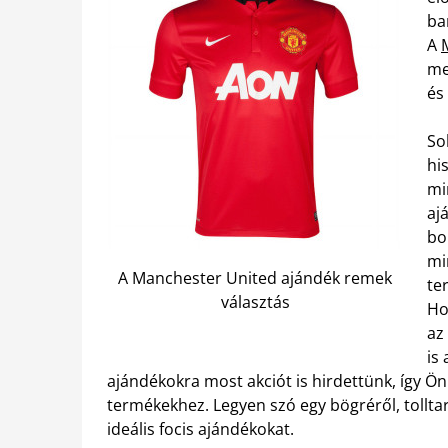
ba
A
me
és
So
hi
mi
aj
bo
mi
A Manchester United ajándék remek
te
választás
Ho
az
is
ajándékokra most akciót is hirdettünk, így Ö
termékekhez. Legyen szó egy bögréről, tolltar
ideális focis ajándékokat.