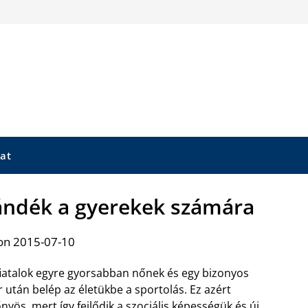
at
ándék a gyerekek számára
on 2015-07-10
fiatalok egyre gyorsabban nőnek és egy bizonyos
r után belép az életükbe a sportolás. Ez azért
őnyös, mert így fejlődik a szociális képességük és új