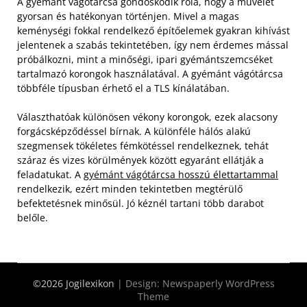
A gyémánt vágótárcsa gondoskodik róla, hogy a művelet
gyorsan és hatékonyan történjen. Mivel a magas
keménységi fokkal rendelkező építőelemek gyakran kihívást
jelentenek a szabás tekintetében, így nem érdemes mással
próbálkozni, mint a minőségi, ipari gyémántszemcséket
tartalmazó korongok használatával. A gyémánt vágótárcsa
többféle típusban érhető el a TLS kínálatában.
Választhatóak különösen vékony korongok, ezek alacsony
forgácsképződéssel bírnak. A különféle hálós alakú
szegmensek tökéletes fémkötéssel rendelkeznek, tehát
száraz és vizes körülmények között egyaránt ellátják a
feladatukat. A
gyémánt vágótárcsa hosszú élettartammal
rendelkezik, ezért minden tekintetben megtérülő
befektetésnek minősül. Jó kéznél tartani több darabot
belőle.
©2026 Jogilexikon
| Design:
Newspaperly WordPress
Theme