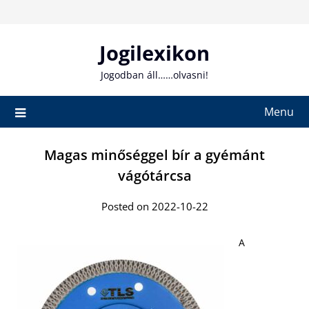
Skip
to
content
Jogilexikon
Jogodban áll……olvasni!
Menu
Magas minőséggel bír a gyémánt
vágótárcsa
Posted on 2022-10-22
A