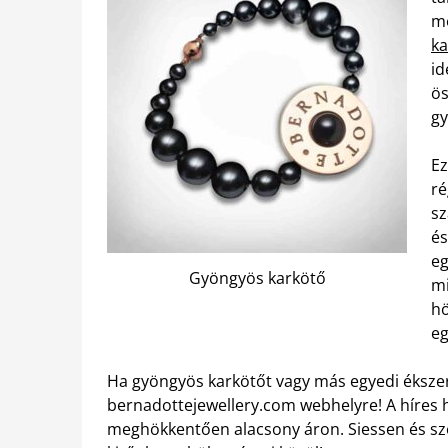
m
ka
id
ös
gy
Ez
ré
sz
é
eg
Gyöngyös karkötő
mi
hö
eg
Ha gyöngyös karkötőt vagy más egyedi ékszert
bernadottejewellery.com webhelyre! A híres 
meghökkentően alacsony áron. Siessen és sz