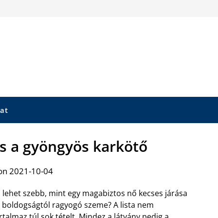
at
 a gyöngyös karkötő
on 2021-10-04
 lehet szebb, mint egy magabiztos nő kecses járása
 boldogságtól ragyogó szeme? A lista nem
rtalmaz túl sok tételt. Mindez a látvány pedig a