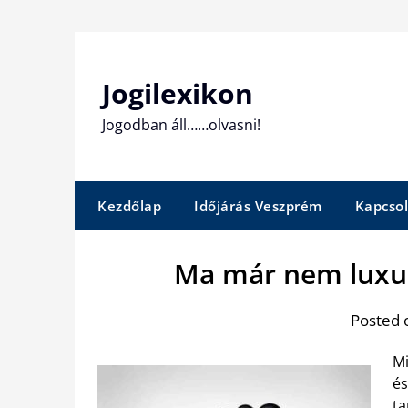
Skip
to
content
Jogilexikon
Jogodban áll……olvasni!
Kezdőlap
Időjárás Veszprém
Kapcsol
Ma már nem luxus
Posted 
Mi
és
ta