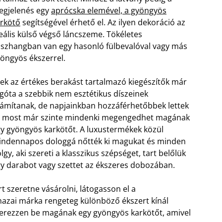
egjelenés egy
aprócska elemével, a gyöngyös
rkötő
segítségével érhető el. Az ilyen dekoráció az
eális külső végső láncszeme. Tökéletes
szhangban van egy hasonló fülbevalóval vagy más
öngyös ékszerrel.
ek az értékes berakást tartalmazó kiegészítők már
góta a szebbik nem esztétikus díszeinek
ámítanak, de napjainkban hozzáférhetőbbek lettek
s most már szinte mindenki megengedhet magának
y gyöngyös karkötőt. A luxustermékek közül
ndennapos dologgá nőtték ki magukat és minden
lgy, aki szereti a klasszikus szépséget, tart belőlük
y darabot vagy szettet az ékszeres dobozában.
 szeretne vásárolni, látogasson el a
hazai márka rengeteg különböző ékszert kínál
erezzen be magának egy gyöngyös karkötőt, amivel