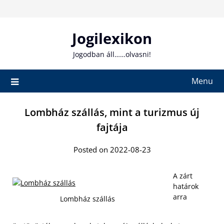
Skip
to
content
Jogilexikon
Jogodban áll……olvasni!
Menu
Lombház szállás, mint a turizmus új
fajtája
Posted on 2022-08-23
A zárt
határok
arra
Lombház szállás