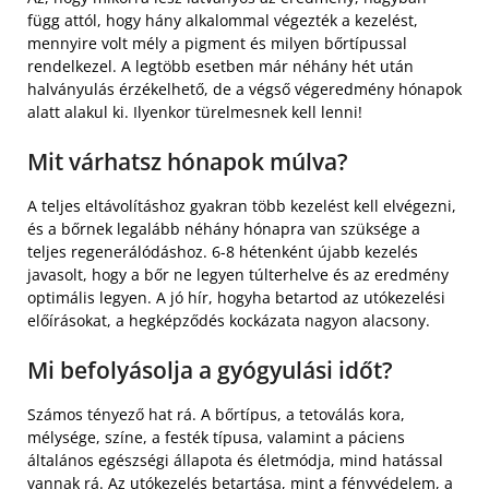
függ attól, hogy hány alkalommal végezték a kezelést,
mennyire volt mély a pigment és milyen bőrtípussal
rendelkezel. A legtöbb esetben már néhány hét után
halványulás érzékelhető, de a végső végeredmény hónapok
alatt alakul ki. Ilyenkor türelmesnek kell lenni!
Mit várhatsz hónapok múlva?
A teljes eltávolításhoz gyakran több kezelést kell elvégezni,
és a bőrnek legalább néhány hónapra van szüksége a
teljes regenerálódáshoz. 6-8 hétenként újabb kezelés
javasolt, hogy a bőr ne legyen túlterhelve és az eredmény
optimális legyen. A jó hír, hogyha betartod az utókezelési
előírásokat, a hegképződés kockázata nagyon alacsony.
Mi befolyásolja a gyógyulási időt?
Számos tényező hat rá. A bőrtípus, a tetoválás kora,
mélysége, színe, a festék típusa, valamint a páciens
általános egészségi állapota és életmódja, mind hatással
vannak rá. Az utókezelés betartása, mint a fényvédelem, a