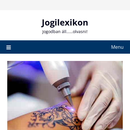
Skip
to
content
Jogilexikon
Jogodban áll……olvasni!
Menu