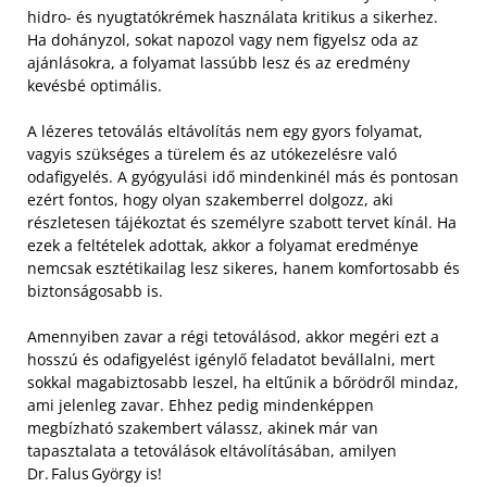
hidro- és nyugtatókrémek használata kritikus a sikerhez.
Ha dohányzol, sokat napozol vagy nem figyelsz oda az
ajánlásokra, a folyamat lassúbb lesz és az eredmény
kevésbé optimális.
A lézeres tetoválás eltávolítás nem egy gyors folyamat,
vagyis szükséges a türelem és az utókezelésre való
odafigyelés. A gyógyulási idő mindenkinél más és pontosan
ezért fontos, hogy olyan szakemberrel dolgozz, aki
részletesen tájékoztat és személyre szabott tervet kínál. Ha
ezek a feltételek adottak, akkor a folyamat eredménye
nemcsak esztétikailag lesz sikeres, hanem komfortosabb és
biztonságosabb is.
Amennyiben zavar a régi tetoválásod, akkor megéri ezt a
hosszú és odafigyelést igénylő feladatot bevállalni, mert
sokkal magabiztosabb leszel, ha eltűnik a bőrödről mindaz,
ami jelenleg zavar. Ehhez pedig mindenképpen
megbízható szakembert válassz, akinek már van
tapasztalata a tetoválások eltávolításában, amilyen
Dr. Falus György is!