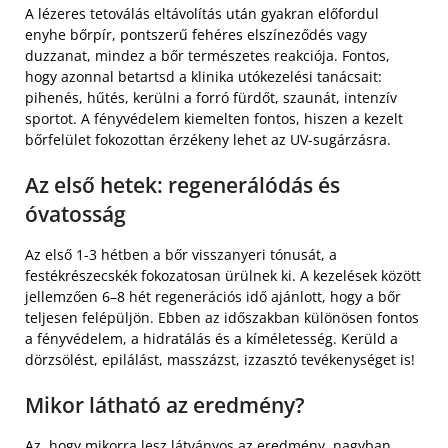
A lézeres tetoválás eltávolítás után gyakran előfordul
enyhe bőrpír, pontszerű fehéres elszíneződés vagy
duzzanat, mindez a bőr természetes reakciója. Fontos,
hogy azonnal betartsd a klinika utókezelési tanácsait:
pihenés, hűtés, kerülni a forró fürdőt, szaunát, intenzív
sportot. A fényvédelem kiemelten fontos, hiszen a kezelt
bőrfelület fokozottan érzékeny lehet az UV-sugárzásra.
Az első hetek: regenerálódás és
óvatosság
Az első 1-3 hétben a bőr visszanyeri tónusát, a
festékrészecskék fokozatosan ürülnek ki. A kezelések között
jellemzően 6–8 hét regenerációs idő ajánlott, hogy a bőr
teljesen felépüljön. Ebben az időszakban különösen fontos
a fényvédelem, a hidratálás és a kíméletesség. Kerüld a
dörzsölést, epilálást, masszázst, izzasztó tevékenységet is!
Mikor látható az eredmény?
Az, hogy mikorra lesz látványos az eredmény, nagyban