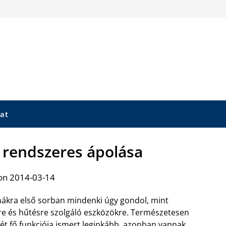
at
 rendszeres ápolása
on 2014-03-14
mákra első sorban mindenki úgy gondol, mint
re és hűtésre szolgáló eszközökre. Természetesen
két fő funkciója ismert leginkább, azonban vannak