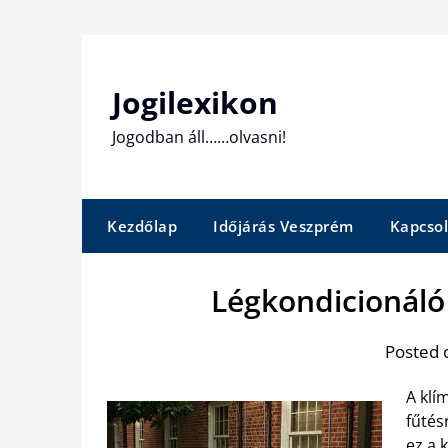
Skip
to
content
Jogilexikon
Jogodban áll……olvasni!
Kezdőlap
Időjárás Veszprém
Kapcsol
Légkondicionáló
Posted 
A klí
fűtés
ez a 