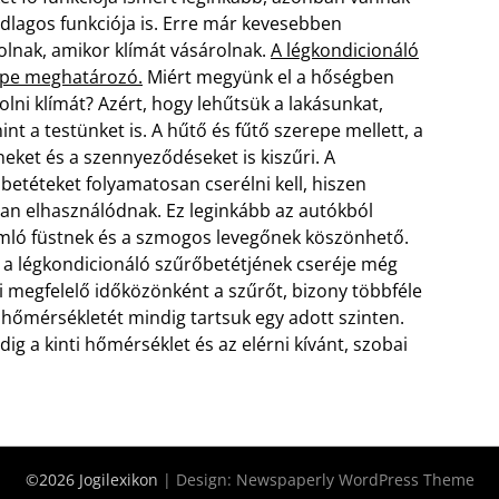
lagos funkciója is. Erre már kevesebben
lnak, amikor klímát vásárolnak.
A légkondicionáló
epe meghatározó.
Miért megyünk el a hőségben
olni klímát? Azért, hogy lehűtsük a lakásunkat,
int a testünket is. A hűtő és fűtő szerepe mellett, a
neket és a szennyeződéseket is kiszűri.
A
betéteket folyamatosan cserélni kell, hiszen
an elhasználódnak. Ez leginkább az autókból
mló füstnek és a szmogos levegőnek köszönhető.
r a légkondicionáló szűrőbetétjének cseréje még
i megfelelő időközönként a szűrőt, bizony többféle
 hőmérsékletét mindig tartsuk egy adott szinten.
dig a kinti hőmérséklet és az elérni kívánt, szobai
©2026 Jogilexikon
| Design:
Newspaperly WordPress Theme