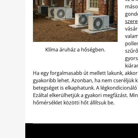
másod
gondo
szer
vásár
valam
polle
Klíma áruház a hőségben.
szűrő
gyors
kiára
Ha egy forgalmasabb út mellett lakunk, akko
gyakoribb lehet. Azonban, ha nem cseréljük k
betegséget is elkaphatunk. A légkondicionáló
Ezáltal elkerülhetjük a gyakori megfázást. Min
hőmérséklet közötti hőt állítsuk be.