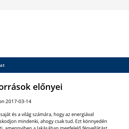
at
orrások előnyei
on 2017-03-14
saját és a világ számára, hogy az energiával
skodjon mindenki, ahogy csak tud. Ezt könnyedén
i, amennyiben a lakásában megfelelő fényellátást