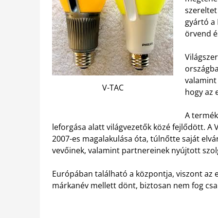
szereltet
gyártó a
örvend és
Világsze
országba
valamint
V-TAC
hogy az 
A termék
leforgása alatt világvezetők közé fejlődött. A 
2007-es magalakulása óta, túlnőtte saját elvár
vevőinek, valamint partnereinek nyújtott szol
Európában található a központja, viszont az 
márkanév mellett dönt, biztosan nem fog csa