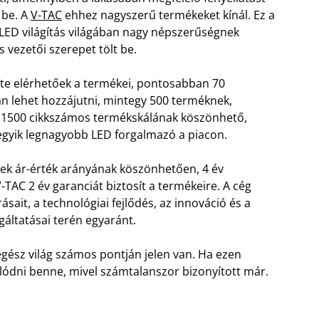
 be. A
V-TAC
ehhez nagyszerű termékeket kínál. Ez a
 LED világítás világában nagy népszerűségnek
 vezetői szerepet tölt be.
rte elérhetőek a termékei, pontosabban 70
n lehet hozzájutni, mintegy 500 terméknek,
 1500 cikkszámos termékskálának köszönhető,
egyik legnagyobb LED forgalmazó a piacon.
ek ár-érték arányának köszönhetően, 4 év
V-TAC 2 év garanciát biztosít a termékeire. A cég
ásait, a technológiai fejlődés, az innováció és a
gáltatásai terén egyaránt.
egész világ számos pontján jelen van. Ha ezen
lódni benne, mivel számtalanszor bizonyított már.