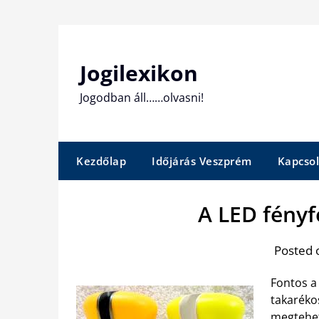
Skip
to
content
Jogilexikon
Jogodban áll……olvasni!
Kezdőlap
Időjárás Veszprém
Kapcsol
A LED fényf
Posted 
Fontos a 
takaréko
megtehet