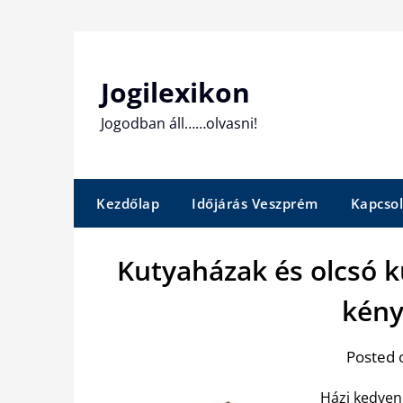
Skip
to
content
Jogilexikon
Jogodban áll……olvasni!
Kezdőlap
Időjárás Veszprém
Kapcsol
Kutyaházak és olcsó 
kény
Posted 
Házi kedven