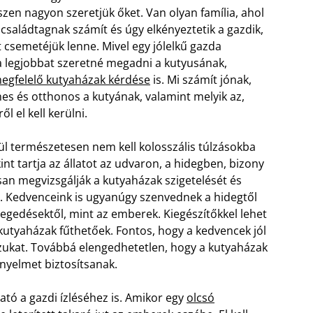
zen nagyon szeretjük őket. Van olyan família, ahol
családtagnak számít és úgy elkényeztetik a gazdik,
 csemetéjük lenne. Mivel egy jólelkű gazda
 legjobbat szeretné megadni a kutyusának,
egfelelő kutyaházak kérdése
is. Mi számít jónak,
es és otthonos a kutyának, valamint melyik az,
l el kell kerülni.
ül természetesen nem kell kolosszális túlzásokba
kint tartja az állatot az udvaron, a hidegben, bizony
san megvizsgálják a kutyaházak szigetelését és
. Kedvenceink is ugyanúgy szenvednek a hidegtől
egedésektől, mint az emberek. Kiegészítőkkel lehet
 kutyaházak fűthetőek. Fontos, hogy a kedvencek jól
zukat. Továbbá elengedhetetlen, hogy a kutyaházak
ényelmet biztosítsanak.
tó a gazdi ízléséhez is. Amikor egy
olcsó