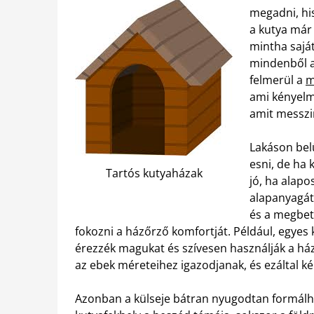
megadni, his
a kutya már 
mintha saját
mindenből a
felmerül a
m
ami kényelm
amit messzirő
Lakáson bel
esni, de ha 
Tartós kutyaházak
jó, ha alapo
alapanyagát
és a megbet
fokozni a házőrző komfortját. Például, egyes
érezzék magukat és szívesen használják a há
az ebek méreteihez igazodjanak, és ezáltal k
Azonban a külseje bátran nyugodtan formálha