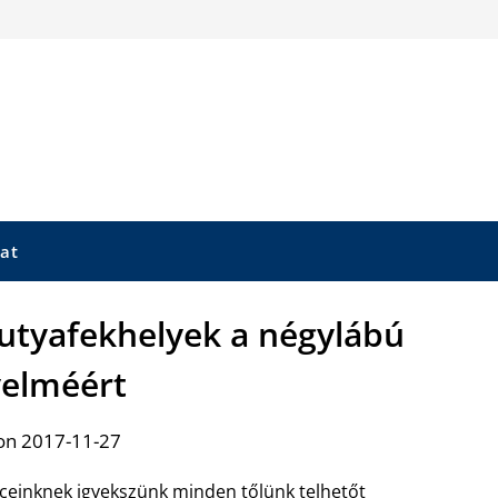
at
kutyafekhelyek a négylábú
elméért
on 2017-11-27
ceinknek igyekszünk minden tőlünk telhetőt