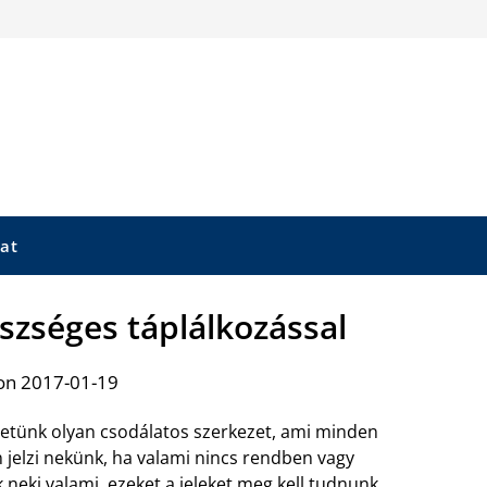
at
szséges táplálkozással
on 2017-01-19
etünk olyan csodálatos szerkezet, ami minden
 jelzi nekünk, ha valami nincs rendben vagy
k neki valami, ezeket a jeleket meg kell tudnunk