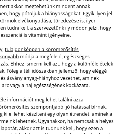
 mert akkor megtehetünk mindent annak
en, hogy pótoljuk a hiányosságokat. Egyik ilyen jel
 körmök elvékonyodása, töredezése is, ilyen
en tudni kell, a szervezetünk ily módon jelzi, hogy
esszenciális vitamint igényelne.
y,
tulajdonképpen a körömerősítés
ékonyabb
módja a megfelelő, egészséges
ozás. Ehhez ismerni kell azt, hogy a különféle ételek
. Főleg a téli időszakban jellemző, hogy eléggé
- és ásványianyag-hiányhoz vezethet, aminek
arc vagy a haj egészségének kockázata.
e információt meg lehet találni azzal
örömerősítés szempontjából jó
hatással bírnak,
 ki el lehet készíteni egy olyan étrendet, aminek a
körmeink lehetnek. Ugyanakkor, ha nemcsak a helyes
llapotát, akkor azt is tudnunk kell, hogy ezen a