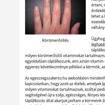
érteni,
érdekéb
lehet a
esetekb
néhány 
Úgyhog
Körömerősítés
leghat
táplálk
milyen körömerősítő vitaminokat tartalmaznak
egyoldalúan táplálkozunk, ami aztán vitamin
egyenes következménye például a körmök, az 
Az egeszsegszakerto.hu weboldalon mindenfél
kapcsolatban, hogy azok az ételek, amelyek
k
milyen vitaminokat tartalmaznak, ezáltal pedig
segítségével újra szép, egészséges, fényes 
táplálkozás által akarjuk javítani a körmeink á