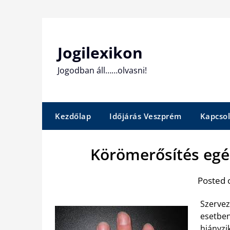
Skip
to
content
Jogilexikon
Jogodban áll……olvasni!
Kezdőlap
Időjárás Veszprém
Kapcsol
Körömerősítés egé
Posted 
Szervez
esetben
hiányzi