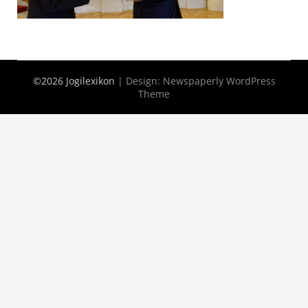
©2026 Jogilexikon
| Design:
Newspaperly WordPress
Theme