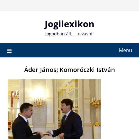
Skip
to
content
Jogilexikon
Jogodban áll……olvasni!
Menu
Áder János; Komoróczki István