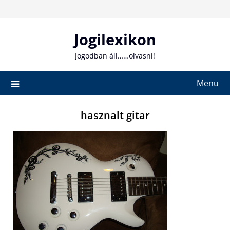
Skip
to
content
Jogilexikon
Jogodban áll……olvasni!
Menu
hasznalt gitar