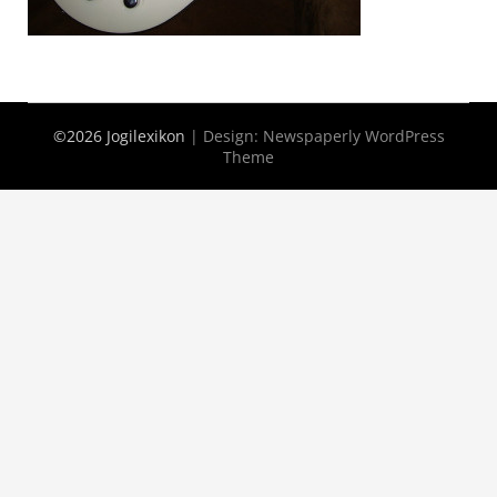
©2026 Jogilexikon
| Design:
Newspaperly WordPress
Theme