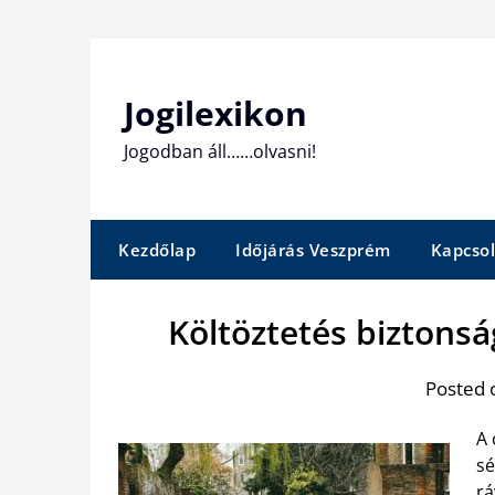
Skip
to
content
Jogilexikon
Jogodban áll……olvasni!
Kezdőlap
Időjárás Veszprém
Kapcsol
Költöztetés biztons
Posted 
A 
sé
rá