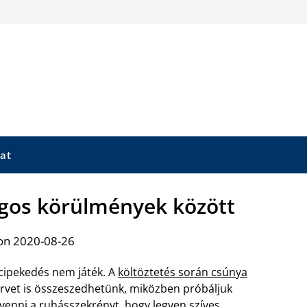
at
ágos körülmények között
on 2020-08-26
cipekedés nem játék. A
költöztetés során csúnya
rvet is összeszedhetünk, miközben próbáljuk
venni a ruhásszekrényt, hogy legyen szíves