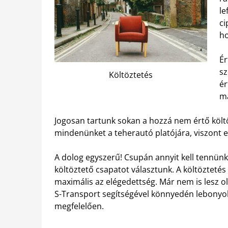
le
ci
ho
Ér
sz
Költöztetés
ér
má
Jogosan tartunk sokan a hozzá nem értő költöz
mindenünket a teherautó platójára, viszont e
A dolog egyszerű! Csupán annyit kell tennünk
költöztető csapatot választunk. A költöztetés 
maximális az elégedettség. Már nem is lesz 
S-Transport segítségével könnyedén lebonyolí
megfelelően.