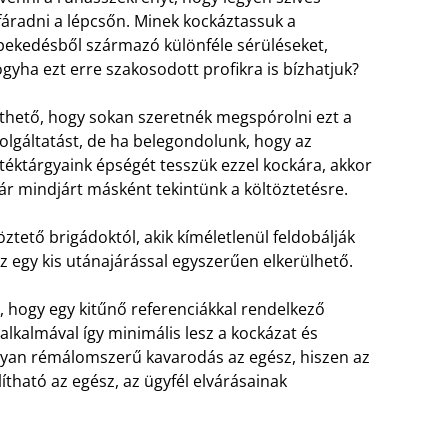
fáradni a lépcsőn. Minek kockáztassuk a
pekedésből származó különféle sérüléseket,
gyha ezt erre szakosodott profikra is bízhatjuk?
thető, hogy sokan szeretnék megspórolni ezt a
olgáltatást, de ha belegondolunk, hogy az
téktárgyaink épségét tesszük ezzel kockára, akkor
r mindjárt másként tekintünk a költöztetésre.
tető brigádoktól, akik kíméletlenül feldobálják
z egy kis utánajárással egyszerűen elkerülhető.
, hogy egy kitűnő referenciákkal rendelkező
alkalmával így minimális lesz a kockázat és
olyan rémálomszerű kavarodás az egész, hiszen az
tható az egész, az ügyfél elvárásainak