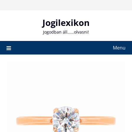
Skip
to
content
Jogilexikon
Jogodban áll……olvasni!
Menu