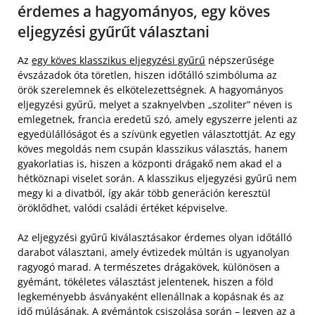
érdemes a hagyományos, egy köves
eljegyzési gyűrűt választani
Az
egy köves klasszikus eljegyzési gyűrű
népszerűsége
évszázadok óta töretlen, hiszen időtálló szimbóluma az
örök szerelemnek és elkötelezettségnek. A hagyományos
eljegyzési gyűrű, melyet a szaknyelvben „szoliter” néven is
emlegetnek, francia eredetű szó, amely egyszerre jelenti az
egyedülállóságot és a szívünk egyetlen választottját. Az egy
köves megoldás nem csupán klasszikus választás, hanem
gyakorlatias is, hiszen a központi drágakő nem akad el a
hétköznapi viselet során. A klasszikus eljegyzési gyűrű nem
megy ki a divatból, így akár több generáción keresztül
öröklődhet, valódi családi értéket képviselve.
Az eljegyzési gyűrű kiválasztásakor érdemes olyan időtálló
darabot választani, amely évtizedek múltán is ugyanolyan
ragyogó marad. A természetes drágakövek, különösen a
gyémánt, tökéletes választást jelentenek, hiszen a föld
legkeményebb ásványaként ellenállnak a kopásnak és az
idő múlásának. A gyémántok csiszolása során – legyen az a