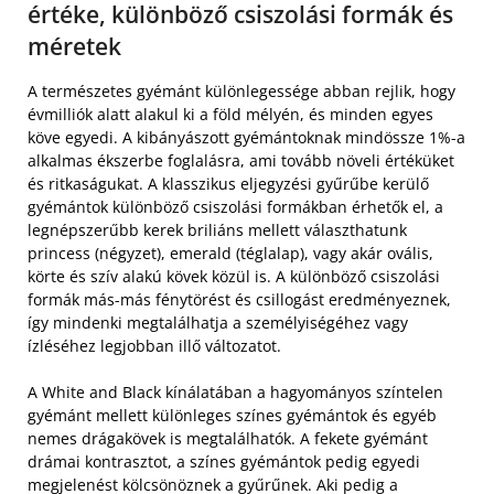
értéke, különböző csiszolási formák és
méretek
A természetes gyémánt különlegessége abban rejlik, hogy
évmilliók alatt alakul ki a föld mélyén, és minden egyes
köve egyedi. A kibányászott gyémántoknak mindössze 1%-a
alkalmas ékszerbe foglalásra, ami tovább növeli értéküket
és ritkaságukat. A klasszikus eljegyzési gyűrűbe kerülő
gyémántok különböző csiszolási formákban érhetők el, a
legnépszerűbb kerek briliáns mellett választhatunk
princess (négyzet), emerald (téglalap), vagy akár ovális,
körte és szív alakú kövek közül is. A különböző csiszolási
formák más-más fénytörést és csillogást eredményeznek,
így mindenki megtalálhatja a személyiségéhez vagy
ízléséhez legjobban illő változatot.
A White and Black kínálatában a hagyományos színtelen
gyémánt mellett különleges színes gyémántok és egyéb
nemes drágakövek is megtalálhatók. A fekete gyémánt
drámai kontrasztot, a színes gyémántok pedig egyedi
megjelenést kölcsönöznek a gyűrűnek. Aki pedig a