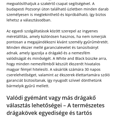
megvalósíthatjuk a szakértő csapat segítségével. A
budapesti Pozsonyi úton található üzletben minden darab
személyesen is megtekinthető és kipróbálható, így biztos
lehetsz a választásodban.
Az egyedi szolgáltatások között szerepel az ingyenes
méretállítás, amely különösen hasznos, ha nem ismerjük
pontosan a megajándékozni kívánt személy gyűrűméretét.
Minden ékszer mellé garancialevelet és tanúsítványt
adnak, amely igazolja a drágakő és a nemesfém
valódiságát és minőségét. A White and Black büszke arra,
hogy minden nemesfémből készült ékszerét hivatalos
magyar fémjel hitelesíti. A vásárlók számára 30 napos
cserelehetőséget, valamint az ékszerek élettartamára szóló
garanciát biztosítanak, így nyugodt szívvel dönthetünk
bármelyik gyűrű mellett.
Valódi gyémánt vagy más drágakő
választás lehetőségei – A természetes
drágakövek egyedisége és tartós