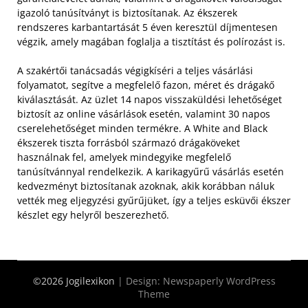
igazoló tanúsítványt is biztosítanak. Az ékszerek
rendszeres karbantartását 5 éven keresztül díjmentesen
végzik, amely magában foglalja a tisztítást és polírozást is.
A szakértői tanácsadás végigkíséri a teljes vásárlási
folyamatot, segítve a megfelelő fazon, méret és drágakő
kiválasztását. Az üzlet 14 napos visszaküldési lehetőséget
biztosít az online vásárlások esetén, valamint 30 napos
cserelehetőséget minden termékre. A White and Black
ékszerek tiszta forrásból származó drágaköveket
használnak fel, amelyek mindegyike megfelelő
tanúsítvánnyal rendelkezik. A karikagyűrű vásárlás esetén
kedvezményt biztosítanak azoknak, akik korábban náluk
vették meg eljegyzési gyűrűjüket, így a teljes esküvői ékszer
készlet egy helyről beszerezhető.
©2026 Jogilexikon
| Design:
Newspaperly WordPress
Theme