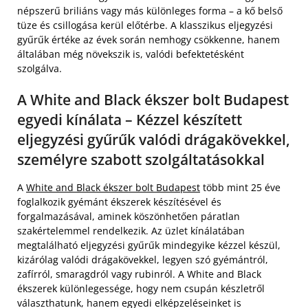
népszerű briliáns vagy más különleges forma – a kő belső
tüze és csillogása kerül előtérbe. A klasszikus eljegyzési
gyűrűk értéke az évek során nemhogy csökkenne, hanem
általában még növekszik is, valódi befektetésként
szolgálva.
A White and Black ékszer bolt Budapest
egyedi kínálata – Kézzel készített
eljegyzési gyűrűk valódi drágakövekkel,
személyre szabott szolgáltatásokkal
A
White and Black ékszer bolt Budapest
több mint 25 éve
foglalkozik gyémánt ékszerek készítésével és
forgalmazásával, aminek köszönhetően páratlan
szakértelemmel rendelkezik. Az üzlet kínálatában
megtalálható eljegyzési gyűrűk mindegyike kézzel készül,
kizárólag valódi drágakövekkel, legyen szó gyémántról,
zafírról, smaragdról vagy rubinról. A White and Black
ékszerek különlegessége, hogy nem csupán készletről
választhatunk, hanem egyedi elképzeléseinket is