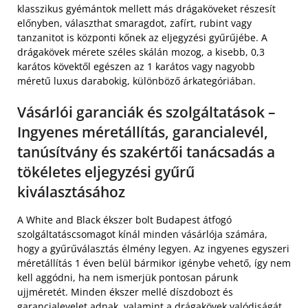
klasszikus gyémántok mellett más drágaköveket részesít
előnyben, választhat smaragdot, zafírt, rubint vagy
tanzanitot is központi kőnek az eljegyzési gyűrűjébe. A
drágakövek mérete széles skálán mozog, a kisebb, 0,3
karátos kövektől egészen az 1 karátos vagy nagyobb
méretű luxus darabokig, különböző árkategóriában.
Vásárlói garanciák és szolgáltatások –
Ingyenes méretállítás, garancialevél,
tanúsítvány és szakértői tanácsadás a
tökéletes eljegyzési gyűrű
kiválasztásához
A White and Black ékszer bolt Budapest átfogó
szolgáltatáscsomagot kínál minden vásárlója számára,
hogy a gyűrűválasztás élmény legyen. Az ingyenes egyszeri
méretállítás 1 éven belül bármikor igénybe vehető, így nem
kell aggódni, ha nem ismerjük pontosan párunk
ujjméretét. Minden ékszer mellé díszdobozt és
garancialevelet adnak, valamint a drágakövek valódiságát