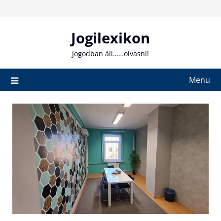
Skip
to
content
Jogilexikon
Jogodban áll……olvasni!
Menu