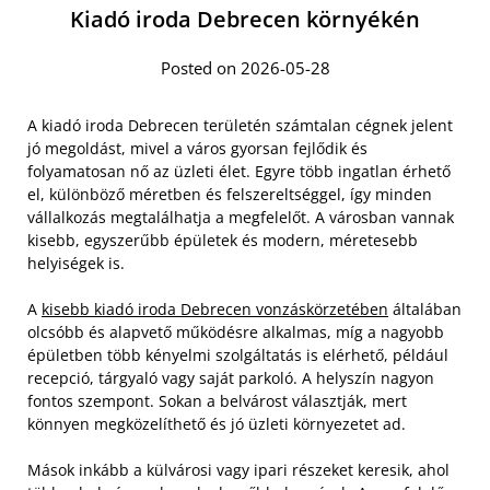
Kiadó iroda Debrecen környékén
Posted on 2026-05-28
A kiadó iroda Debrecen területén számtalan cégnek jelent
jó megoldást, mivel a város gyorsan fejlődik és
folyamatosan nő az üzleti élet. Egyre több ingatlan érhető
el, különböző méretben és felszereltséggel, így minden
vállalkozás megtalálhatja a megfelelőt. A városban vannak
kisebb, egyszerűbb épületek és modern, méretesebb
helyiségek is.
A
kisebb kiadó iroda Debrecen vonzáskörzetében
általában
olcsóbb és alapvető működésre alkalmas, míg a nagyobb
épületben több kényelmi szolgáltatás is elérhető, például
recepció, tárgyaló vagy saját parkoló. A helyszín nagyon
fontos szempont. Sokan a belvárost választják, mert
könnyen megközelíthető és jó üzleti környezetet ad.
Mások inkább a külvárosi vagy ipari részeket keresik, ahol