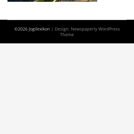
©2026 Jogilexikon
| Design:
Newspaperly WordPress
Theme