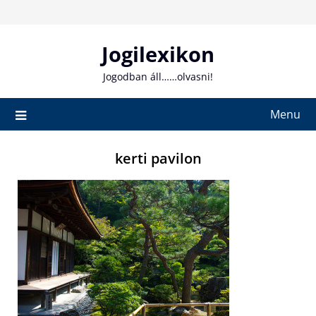
Skip
to
content
Jogilexikon
Jogodban áll……olvasni!
Menu
kerti pavilon