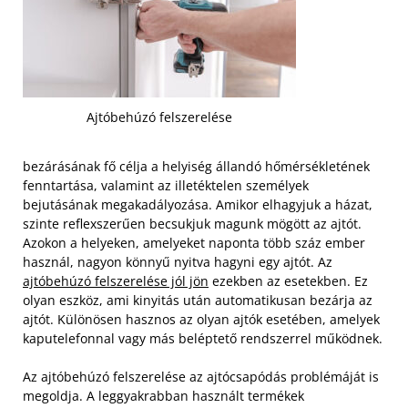
Ajtóbehúzó felszerelése
bezárásának fő célja a helyiség állandó hőmérsékletének
fenntartása, valamint az illetéktelen személyek
bejutásának megakadályozása. Amikor elhagyjuk a házat,
szinte reflexszerűen becsukjuk magunk mögött az ajtót.
Azokon a helyeken, amelyeket naponta több száz ember
használ, nagyon könnyű nyitva hagyni egy ajtót. Az
ajtóbehúzó felszerelése jól jön
ezekben az esetekben. Ez
olyan eszköz, ami kinyitás után automatikusan bezárja az
ajtót. Különösen hasznos az olyan ajtók esetében, amelyek
kaputelefonnal vagy más beléptető rendszerrel működnek.
Az ajtóbehúzó felszerelése az ajtócsapódás problémáját is
megoldja. A leggyakrabban használt termékek