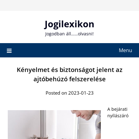
Skip
to
content
Jogilexikon
Jogodban áll……olvasni!
Menu
Kényelmet és biztonságot jelent az
ajtóbehúzó felszerelése
Posted on 2023-01-23
A bejárati
nyílászáró