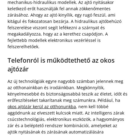
mechanikus-hidraulikus modellek. Az ajtó nyitásakor
keletkező erőt használják fel annak zökkenőmentes
zárásához. Ahogy az ajtó kinyílik, egy rugó feszül, ami
kitágul és fokozatosan bezárja. A hidraulikus ajtóbehúzó
felszerelése viszont segít lefékezni a szárnyat és
megakadályozza, hogy az a kerethez csapódjon. A
fejlettebb modellek elektronikus vezérléssel is
felszerelhetőek.
Telefonról is működtethető az okos
ajtózár
Az új technológiák egyre nagyobb számban jelennek meg
az otthonainkban és irodáinkban. Megkönnyítik,
kényelmesebbé és biztonságosabbá teszik az életet, időt és
erőfeszítéseket takarítanak meg számunkra. Például, ha
okos ajtózár kerül az otthonunkba
, nem kell többé
aggódnunk az elveszett kulcsok miatt. Az intelligens zárak
csúcstechnológiás, elektronikus eszközök, a hagyományos
zár és a beléptető rendszer kombinációi, amelyeket az
ajtók nyitásának és zárásának automatizálására