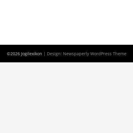
©2026 Jogilexikon
| Design:
Newspaperly WordPress Theme