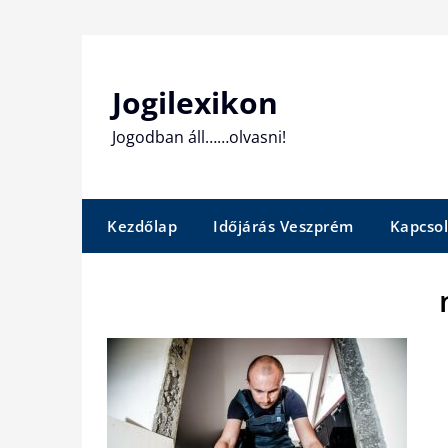
Skip
to
content
Jogilexikon
Jogodban áll……olvasni!
Kezdőlap
Időjárás Veszprém
Kapcsol