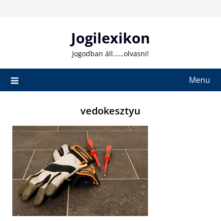
Skip
to
content
Jogilexikon
Jogodban áll……olvasni!
Menu
vedokesztyu