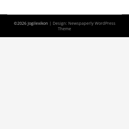
©2026 Jogilexikon
| Design:
Newspaperly WordPress
Theme