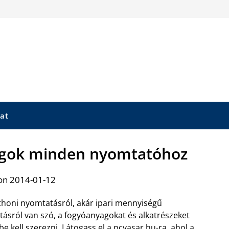
at
agok minden nyomtatóhoz
on 2014-01-12
thoni nyomtatásról, akár ipari mennyiségű
ásról van szó, a fogyóanyagokat és alkatrészeket
be kell szerezni. Látogass el a pcvasar.hu-ra, ahol a