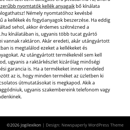
zerűbb nyomtatók kellék anyagaik
bő kínálata
álogathatsz! Némely nyomtatóhoz kevésbé
ű a kellékek és fogyóanyagok beszerzése. Ha eddig
áltad sehol, akkor érdemes szétnézned a
.hu kínálatában is, ugyanis több tucat gyártó
i vannak raktáron.
Akár eredeti, akár utángyártott
tban is megtalálod ezeket a kellékeket és
yagokat. Az utángyártott termékeknél sem kell
d, ugyanis a raktárkészlet kizárólag minőségi
etési garancia is. Ha a termékeket innen rendeled
zött az is, hogy minden terméket az üzletben ki
csolatos útmutatásokat is megkapod. Akik a
l aggódniuk, ugyanis szakembereink telefonom vagy
ndenkinek.
©2026 Jogilexikon
| Design:
Newspaperly WordPress Theme