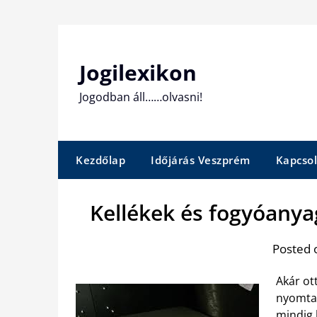
Skip
to
content
Jogilexikon
Jogodban áll……olvasni!
Kezdőlap
Időjárás Veszprém
Kapcsol
Kellékek és fogyóany
Posted 
Akár ot
nyomtat
mindig 