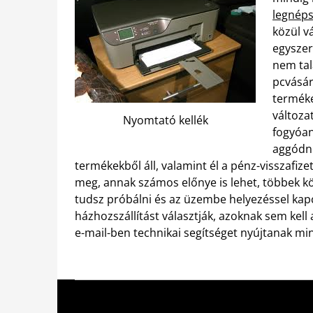
legnéps
közül v
egyszer
nem tal
pcvásár
terméke
változa
Nyomtató kellék
fogyóan
aggódno
termékekből áll, valamint él a pénz-visszafiz
meg, annak számos előnye is lehet, többek kö
tudsz próbálni és az üzembe helyezéssel kap
házhozszállítást választják, azoknak sem kel
e-mail-ben technikai segítséget nyújtanak mi