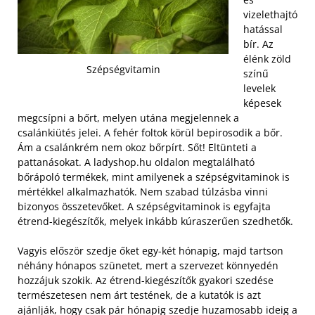
vizelethajtó
hatással
bír. Az
élénk zöld
Szépségvitamin
színű
levelek
képesek
megcsípni a bőrt, melyen utána megjelennek a
csalánkiütés jelei. A fehér foltok körül bepirosodik a bőr.
Ám a csalánkrém nem okoz bőrpírt. Sőt! Eltünteti a
pattanásokat. A ladyshop.hu oldalon megtalálható
bőrápoló termékek, mint amilyenek a szépségvitaminok is
mértékkel alkalmazhatók. Nem szabad túlzásba vinni
bizonyos összetevőket. A szépségvitaminok is egyfajta
étrend-kiegészítők, melyek inkább kúraszerűen szedhetők.
Vagyis először szedje őket egy-két hónapig, majd tartson
néhány hónapos szünetet, mert a szervezet könnyedén
hozzájuk szokik. Az étrend-kiegészítők gyakori szedése
természetesen nem árt testének, de a kutatók is azt
ajánlják, hogy csak pár hónapig szedje huzamosabb ideig a