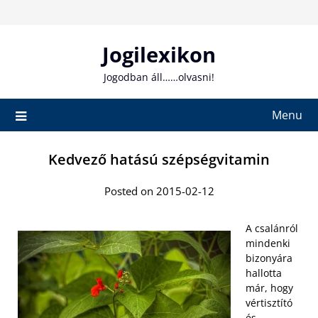
Skip
to
content
Jogilexikon
Jogodban áll……olvasni!
Menu
Kedvező hatású szépségvitamin
Posted on 2015-02-12
A csalánról
mindenki
bizonyára
hallotta
már, hogy
vértisztító
és