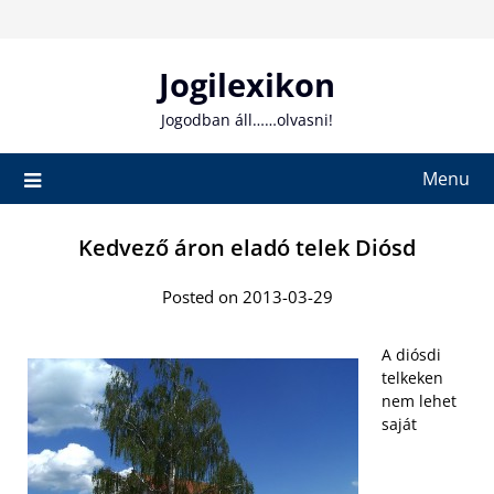
Skip
to
content
Jogilexikon
Jogodban áll……olvasni!
Menu
Kedvező áron eladó telek Diósd
Posted on 2013-03-29
A diósdi
telkeken
nem lehet
saját