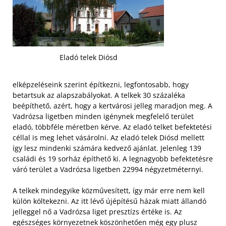
Eladó telek Diósd
elképzeléseink szerint építkezni, legfontosabb, hogy
betartsuk az alapszabályokat. A telkek 30 százaléka
beépíthető, azért, hogy a kertvárosi jelleg maradjon meg. A
Vadrózsa ligetben minden igénynek megfelelő terület
eladó, többféle méretben kérve. Az eladó telket befektetési
céllal is meg lehet vásárolni. Az eladó telek Diósd mellett
így lesz mindenki számára kedvező ajánlat. Jelenleg 139
családi és 19 sorház építhető ki. A legnagyobb befektetésre
váró terület a Vadrózsa ligetben 22994 négyzetméternyi.
A telkek mindegyike közművesített, így már erre nem kell
külön költekezni. Az itt lévő újépítésű házak miatt állandó
jelleggel nő a Vadrózsa liget presztízs értéke is. Az
egészséges környezetnek köszönhetően még egy plusz