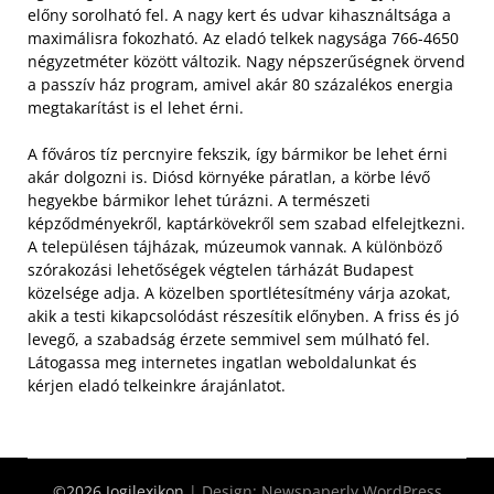
előny sorolható fel.
A nagy kert és udvar kihasználtsága a
maximálisra fokozható. Az eladó telkek nagysága 766-4650
négyzetméter között változik. Nagy népszerűségnek örvend
a passzív ház program, amivel akár 80 százalékos energia
megtakarítást is el lehet érni.
A főváros tíz percnyire fekszik, így bármikor be lehet érni
akár dolgozni is. Diósd környéke páratlan, a körbe lévő
hegyekbe bármikor lehet túrázni. A természeti
képződményekről, kaptárkövekről sem szabad elfelejtkezni.
A településen tájházak, múzeumok vannak. A különböző
szórakozási lehetőségek végtelen tárházát Budapest
közelsége adja. A közelben sportlétesítmény várja azokat,
akik a testi kikapcsolódást részesítik előnyben. A friss és jó
levegő, a szabadság érzete semmivel sem múlható fel.
Látogassa meg internetes ingatlan weboldalunkat és
kérjen eladó telkeinkre árajánlatot.
©2026 Jogilexikon
| Design:
Newspaperly WordPress