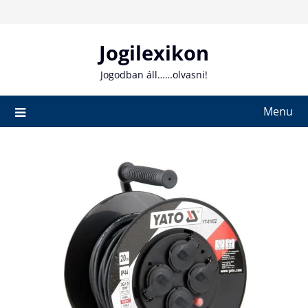
Skip
to
content
Jogilexikon
Jogodban áll……olvasni!
Menu