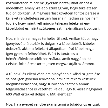
köszönhetően mindenki gyorsan hozzájuthat ahhoz a
modellhez, amelyikre épp szükség van, hogy tökéletesen
tudjon dolgozni. A megvásárlást követően fontos persze a
kelléket rendeltetésszerűen használni. Sokan sajnos nem
tudják, hogy miért kell mindig teljesen letekerni egy
kábeldobot és miért szükséges azt maximálisan kibogozni.
Nos, minden a magas terhelésről szól. Amikor több, nagy
igénybevételű eszköz is dolgozik a kábeldobról, kábeles
dobozról, akkor a feltekert állapotban lévő kábel magja
igen gyorsan felhevülhet. Ezért is tanácsos a
hőmérsékletkapcsolók használata, amik nagyjából 65
Celsius-fok elérésekor teljesen megszakítják az áramot.
A túlhevülés elleni védelem hiányában a kábel szigetelése
sajnos igen gyorsan leolvadna, ami a feltekerő készülék
meghibásodásához, vagy súlyosabb esetben annak
felgyulladásához is vezethet. Például egy fűkasza nagyjából
600 Watt értékkel dolgozik. Mit jelent ez?
Nos, ha a gyepet rendbe akarja tenni a tulajdonos és csak