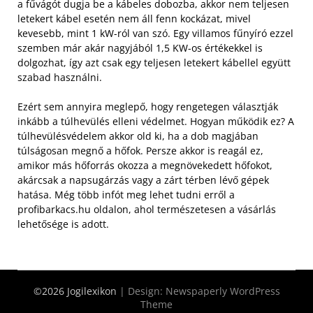
a fűvágót dugja be a kábeles dobozba, akkor nem teljesen
letekert kábel esetén nem áll fenn kockázat, mivel
kevesebb, mint 1 kW-ról van szó. Egy villamos fűnyíró ezzel
szemben már akár nagyjából 1,5 KW-os értékekkel is
dolgozhat, így azt csak egy teljesen letekert kábellel együtt
szabad használni.
Ezért sem annyira meglepő, hogy rengetegen választják
inkább a túlhevülés elleni védelmet. Hogyan működik ez? A
túlhevülésvédelem akkor old ki, ha a dob magjában
túlságosan megnő a hőfok. Persze akkor is reagál ez,
amikor más hőforrás okozza a megnövekedett hőfokot,
akárcsak a napsugárzás vagy a zárt térben lévő gépek
hatása. Még több infót meg lehet tudni erről a
profibarkacs.hu oldalon, ahol természetesen a vásárlás
lehetősége is adott.
©2026 Jogilexikon
| Design:
Newspaperly WordPress
Theme