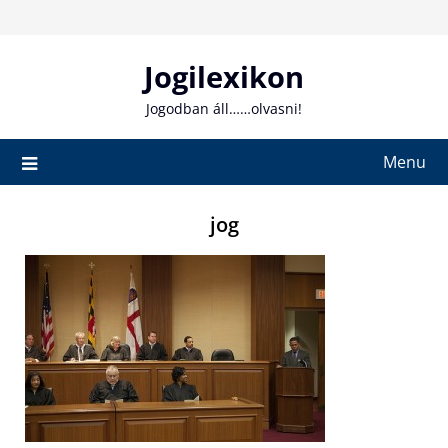
Skip
to
content
Jogilexikon
Jogodban áll……olvasni!
Menu
jog