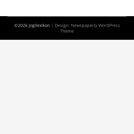
©2026 Jogilexikon
| Design:
Newspaperly WordPress
Theme