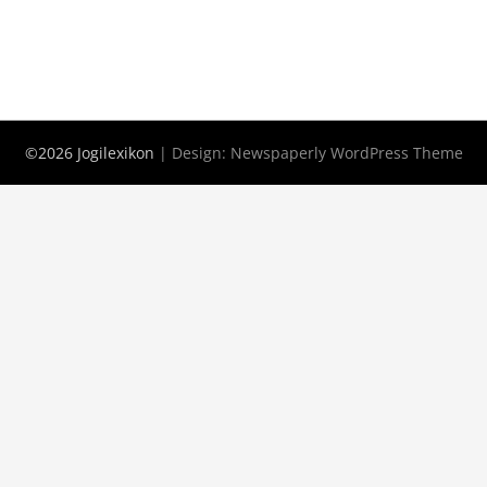
©2026 Jogilexikon
| Design:
Newspaperly WordPress Theme