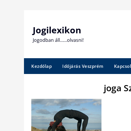
Skip
to
content
Jogilexikon
Jogodban áll……olvasni!
Kezdőlap
Időjárás Veszprém
Kapcsol
joga 