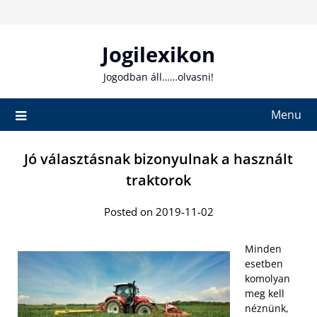
Skip
to
content
Jogilexikon
Jogodban áll……olvasni!
Menu
Jó választásnak bizonyulnak a használt
traktorok
Posted on 2019-11-02
Minden
esetben
komolyan
meg kell
néznünk,