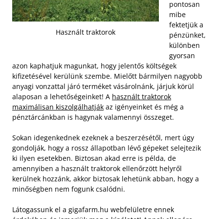
pontosan
mibe
fektetjük a
Használt traktorok
pénzünket,
különben
gyorsan
azon kaphatjuk magunkat, hogy jelentős költségek
kifizetésével kerülünk szembe. Mielőtt bármilyen nagyobb
anyagi vonzattal járó terméket vásárolnánk, járjuk körül
alaposan a lehetőségeinket! A
használt traktorok
maximálisan kiszolgálhatják
az igényeinket és még a
pénztárcánkban is hagynak valamennyi összeget.
Sokan idegenkednek ezeknek a beszerzésétől, mert úgy
gondolják, hogy a rossz állapotban lévő gépeket selejtezik
ki ilyen esetekben. Biztosan akad erre is példa, de
amennyiben a használt traktorok ellenőrzött helyről
kerülnek hozzánk, akkor biztosak lehetünk abban, hogy a
minőségben nem fogunk csalódni.
Látogassunk el a gigafarm.hu webfelületre ennek