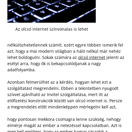
Az olcsó internet színvonalas is lehet
nélkülözhetetlennek számít, ezért egyre többen ismerik fel
azt, hogy a mai modern világban a háló nélkül már nehéz
lehet boldogulni. Sokak számára az
olcsó internet
jelenti az
esélyt arra, hogy ők is bekapcsolódjanak a nagy
adatfolyamba.
Azonban felmerülhet az a kérdés, hogyan lehet ezt a
szolgáltatást megrendelni. Ebben a tekintetben nyugodt
szívvel ajánlható az Invitel szolgáltatása, mert itt az
előfizetési konstrukciók között van olcsó internet is. Persze
a megrendelés előtt mindenképpen mérlegelni kell azt,
hogy pontosan mekkora csomagra lenne szükség, nehogy
elmérje magát az ember a netezéssel kapcsolatban. Azt is
meg kell említeni, hogy az ember hamar rászokik a