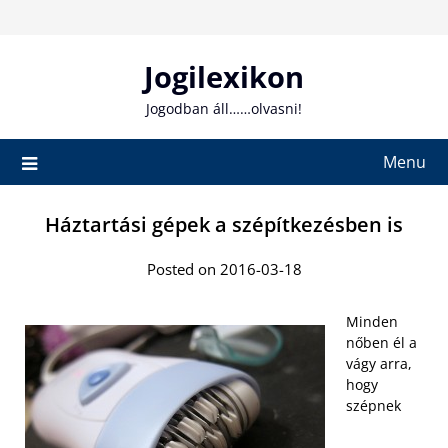
Skip
to
content
Jogilexikon
Jogodban áll……olvasni!
Menu
Háztartási gépek a szépítkezésben is
Posted on 2016-03-18
Minden
nőben él a
vágy arra,
hogy
szépnek