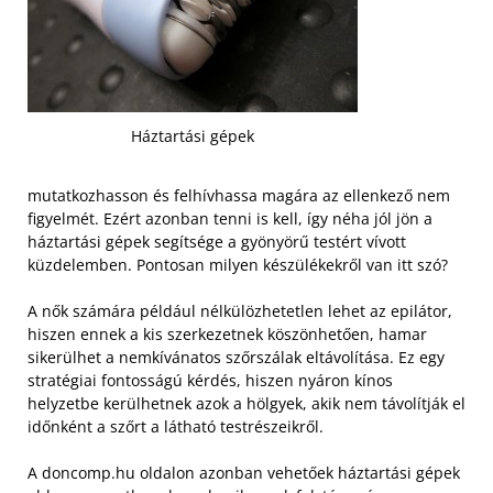
Háztartási gépek
mutatkozhasson és felhívhassa magára az ellenkező nem
figyelmét. Ezért azonban tenni is kell, így néha jól jön a
háztartási gépek segítsége a gyönyörű testért vívott
küzdelemben. Pontosan milyen készülékekről van itt szó?
A nők számára például nélkülözhetetlen lehet az epilátor,
hiszen ennek a kis szerkezetnek köszönhetően, hamar
sikerülhet a nemkívánatos szőrszálak eltávolítása. Ez egy
stratégiai fontosságú kérdés, hiszen nyáron kínos
helyzetbe kerülhetnek azok a hölgyek, akik nem távolítják el
időnként a szőrt a látható testrészeikről.
A doncomp.hu oldalon azonban vehetőek háztartási gépek