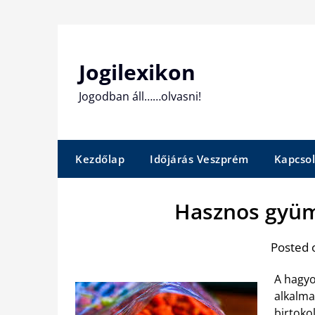
Skip
to
content
Jogilexikon
Jogodban áll……olvasni!
Kezdőlap
Időjárás Veszprém
Kapcsol
Hasznos gyüm
Posted 
A hagyo
alkalma
birtokol