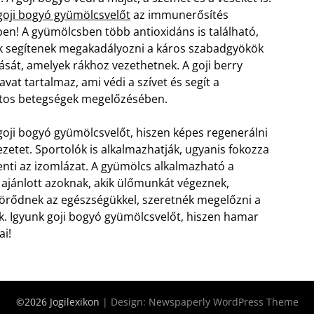
goji bogyó gyümölcsvelőt
az immunerősítés
en! A gyümölcsben több antioxidáns is található,
 segítenek megakadályozni a káros szabadgyökök
lását, amelyek rákhoz vezethetnek. A goji berry
avat tartalmaz, ami védi a szívet és segít a
tos betegségek megelőzésében.
goji bogyó gyümölcsvelőt, hiszen képes regenerálni
ezetet. Sportolók is alkalmazhatják, ugyanis fokozza
kenti az izomlázat. A gyümölcs alkalmazható a
ce ajánlott azoknak, akik ülőmunkát végeznek,
örődnek az egészségükkel, szeretnék megelőzni a
k. Igyunk goji bogyó gyümölcsvelőt, hiszen hamar
ai!
©2026 Jogilexikon
| Design:
Newspaperly WordPress Theme