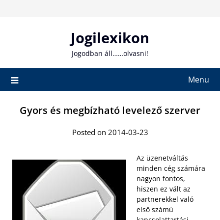
Skip
to
content
Jogilexikon
Jogodban áll……olvasni!
Menu
Gyors és megbízható levelező szerver
Posted on 2014-03-23
Az üzenetváltás
minden cég számára
nagyon fontos,
hiszen ez vált az
partnerekkel való
első számú
kapcsolattartási