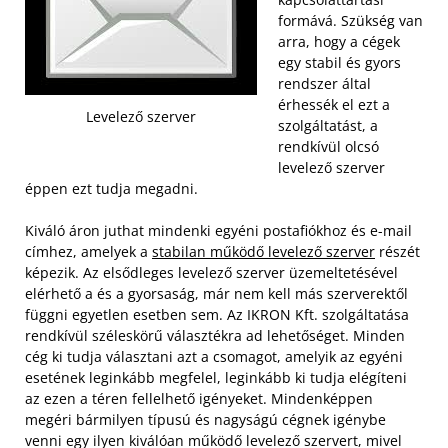
formává. Szükség van
arra, hogy a cégek
egy stabil és gyors
rendszer által
érhessék el ezt a
Levelező szerver
szolgáltatást, a
rendkívül olcsó
levelező szerver
éppen ezt tudja megadni.
Kiváló áron juthat mindenki egyéni postafiókhoz és e-mail
címhez, amelyek a
stabilan működő levelező szerver
részét
képezik. Az elsődleges levelező szerver üzemeltetésével
elérhető a és a gyorsaság, már nem kell más szerverektől
függni egyetlen esetben sem. Az IKRON Kft. szolgáltatása
rendkívül széleskörű választékra ad lehetőséget.
Minden
cég ki tudja választani azt a csomagot, amelyik az egyéni
esetének leginkább megfelel, leginkább ki tudja elégíteni
az ezen a téren fellelhető igényeket. Mindenképpen
megéri bármilyen típusú és nagyságú cégnek igénybe
venni egy ilyen kiválóan működő levelező szervert, mivel