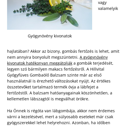
vagy
valamelyik
Gyógynövény kivonatok
hajlatában? Akkor az bizony, gombás fertőzés is lehet, amit
nem annyira bonyolult megszüntetni.
A gyógynövény
kivonatok hatékonyan meggátolják
a gombák terjedését,
legyen szó bármilyen makacs fertőzésről. A Hillvital
Gyógyfüves Gombaölő Balzsam szinte már az első
használatnál is érezhető változásokat nyújt. Az értékes
összetevőket tartalmazó termék óvja a lábfejet a
fertőzéstől. A balzsam hatóanyagainak köszönhetően, a
kellemetlen lábszagtól is megválhat örökre.
Ha Önnek is régóta van lábgombája, akkor nem érdemes
várni a kezelésével, mert a súlyosabb eseteket már csak
gyógyszerekkel lehet helyrehozni. Azonban, ha időben