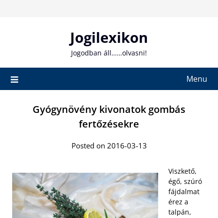
Skip
to
content
Jogilexikon
Jogodban áll……olvasni!
Menu
Gyógynövény kivonatok gombás
fertőzésekre
Posted on 2016-03-13
Viszkető,
égő, szúró
fájdalmat
érez a
talpán,