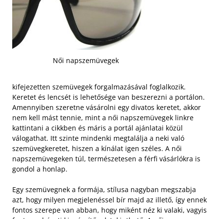
Női napszemüvegek
kifejezetten szemüvegek forgalmazásával foglalkozik.
Keretet és lencsét is lehetősége van beszerezni a portálon.
Amennyiben szeretne vásárolni egy divatos keretet, akkor
nem kell mást tennie, mint a női napszemüvegek linkre
kattintani a cikkben és máris a portál ajánlatai közül
válogathat. Itt szinte mindenki megtalálja a neki való
szemüvegkeretet, hiszen a kínálat igen széles. A női
napszemüvegeken túl, természetesen a férfi vásárlókra is
gondol a honlap.
Egy szemüvegnek a formája, stílusa nagyban megszabja
azt, hogy milyen megjelenéssel bír majd az illető, így ennek
fontos szerepe van abban, hogy miként néz ki valaki, vagyis