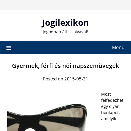
Skip
to
content
Jogilexikon
Jogodban áll……olvasni!
Menu
Gyermek, férfi és női napszemüvegek
Posted on 2015-05-31
Most
felfedezhet
egy olyan
honlapot,
amelyik