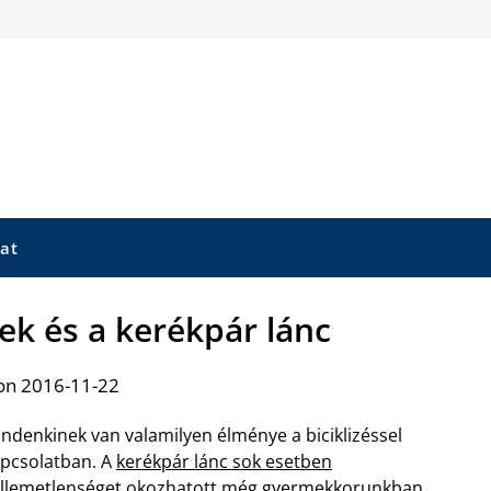
at
ek és a kerékpár lánc
on 2016-11-22
ndenkinek van valamilyen élménye a biciklizéssel
pcsolatban. A
kerékpár lánc sok esetben
llemetlenséget okozhatott még gyermekkorunkban