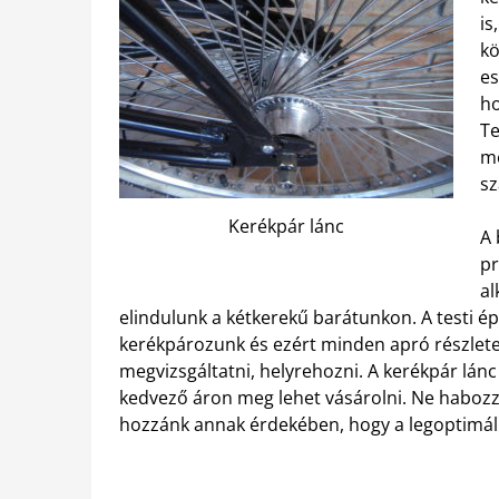
is
kö
es
ho
Te
me
sz
Kerékpár lánc
A 
pr
al
elindulunk a kétkerekű barátunkon. A testi ép
kerékpározunk és ezért minden apró részletet
megvizsgáltatni, helyrehozni. A kerékpár lánc
kedvező áron meg lehet vásárolni. Ne habozzo
hozzánk annak érdekében, hogy a legoptimál