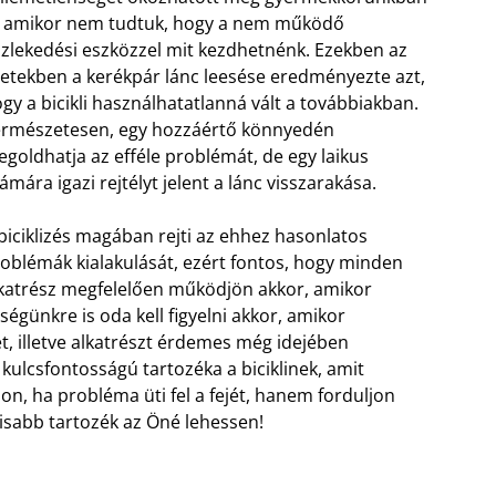
, amikor nem tudtuk, hogy a nem működő
zlekedési eszközzel mit kezdhetnénk. Ezekben az
etekben a kerékpár lánc leesése eredményezte azt,
gy a bicikli használhatatlanná vált a továbbiakban.
rmészetesen, egy hozzáértő könnyedén
goldhatja az efféle problémát, de egy laikus
ámára igazi rejtélyt jelent a lánc visszarakása.
biciklizés magában rejti az ehhez hasonlatos
oblémák kialakulását, ezért fontos, hogy minden
katrész megfelelően működjön akkor, amikor
ségünkre is oda kell figyelni akkor, amikor
, illetve alkatrészt érdemes még idejében
 kulcsfontosságú tartozéka a biciklinek, amit
n, ha probléma üti fel a fejét, hanem forduljon
isabb tartozék az Öné lehessen!