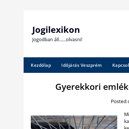
Skip
to
content
Jogilexikon
Jogodban áll……olvasni!
Kezdőlap
Időjárás Veszprém
Kapcsol
Gyerekkori emlék
Posted 
Mi
ka
ke