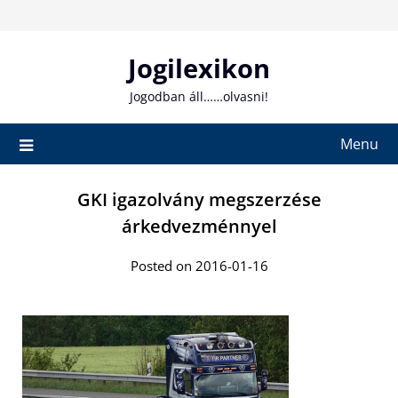
Skip
to
content
Jogilexikon
Jogodban áll……olvasni!
Menu
GKI igazolvány megszerzése
árkedvezménnyel
Posted on 2016-01-16