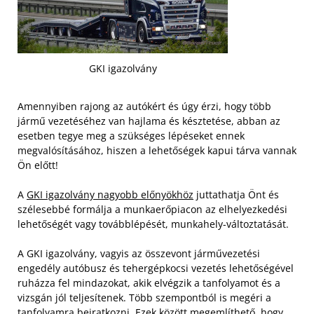
GKI igazolvány
Amennyiben rajong az autókért és úgy érzi, hogy több
jármű vezetéséhez van hajlama és késztetése, abban az
esetben tegye meg a szükséges lépéseket ennek
megvalósításához, hiszen a lehetőségek kapui tárva vannak
Ön előtt!
A
GKI igazolvány nagyobb előnyökhöz
juttathatja Önt és
szélesebbé formálja a munkaerőpiacon az elhelyezkedési
lehetőségét vagy továbblépését, munkahely-változtatását.
A GKI igazolvány, vagyis az összevont járművezetési
engedély autóbusz és tehergépkocsi vezetés lehetőségével
ruházza fel mindazokat, akik elvégzik a tanfolyamot és a
vizsgán jól teljesítenek. Több szempontból is megéri a
tanfolyamra beiratkozni. Ezek között megemlíthető, hogy