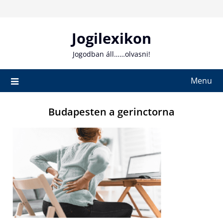
Skip
to
content
Jogilexikon
Jogodban áll……olvasni!
Menu
Budapesten a gerinctorna