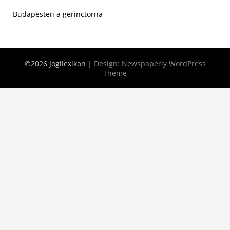
Budapesten a gerinctorna
©2026 Jogilexikon
| Design:
Newspaperly WordPress
Theme