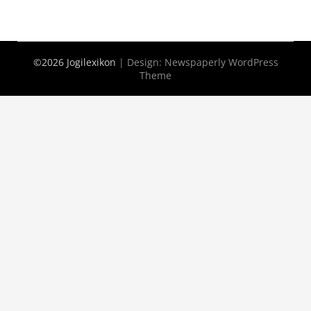
©2026 Jogilexikon
| Design:
Newspaperly WordPress
Theme