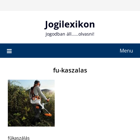
Skip
to
content
Jogilexikon
Jogodban áll……olvasni!
Menu
fu-kaszalas
fűkaszálás