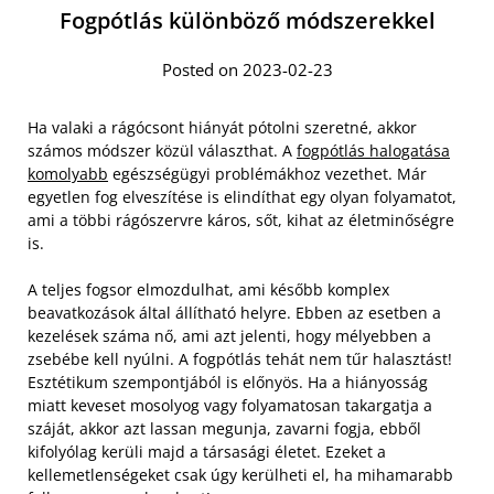
Fogpótlás különböző módszerekkel
Posted on 2023-02-23
Ha valaki a rágócsont hiányát pótolni szeretné, akkor
számos módszer közül választhat. A
fogpótlás halogatása
komolyabb
egészségügyi problémákhoz vezethet. Már
egyetlen fog elveszítése is elindíthat egy olyan folyamatot,
ami a többi rágószervre káros, sőt, kihat az életminőségre
is.
A teljes fogsor elmozdulhat, ami később komplex
beavatkozások által állítható helyre. Ebben az esetben a
kezelések száma nő, ami azt jelenti, hogy mélyebben a
zsebébe kell nyúlni. A fogpótlás tehát nem tűr halasztást!
Esztétikum szempontjából is előnyös. Ha a hiányosság
miatt keveset mosolyog vagy folyamatosan takargatja a
száját, akkor azt lassan megunja, zavarni fogja, ebből
kifolyólag kerüli majd a társasági életet. Ezeket a
kellemetlenségeket csak úgy kerülheti el, ha mihamarabb