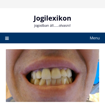
Skip
to
content
Jogilexikon
Jogodban áll……olvasni!
Menu