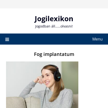
Skip
to
content
Jogilexikon
Jogodban áll……olvasni!
Menu
Fog implantatum