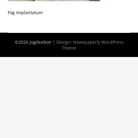
Fog implantatum
©2026 Jogilexikon
| Design:
Newspaperly WordPress
Theme